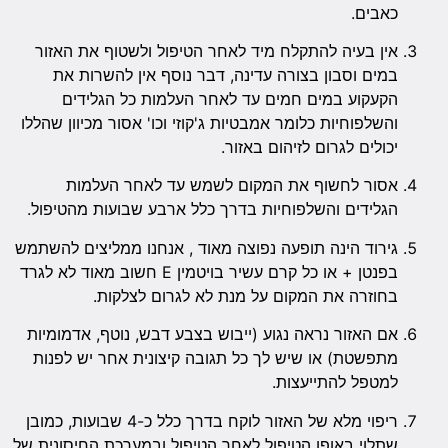
כאבים.
אין בעיה להתקלח מיד לאחר הטיפול ולשטוף את האזור
במים וסבון בצורה עדינה, דבר נוסף אין להשרות את
הקעקוע במים חמים עד לאחר העלמות כל הגלידים
והשלפוחיות כלומר אמבטיות ג'קוזי וכו' אסור מכיוון שהללו
יכולים לגרום לזיהום באזור.
אסור לחשוף את המקום לשמש עד לאחר העלמות
הגלידים והשלפוחיות בדרך כלל ארבע שבועות מהטיפול.
גירוד הינה תופעה נפוצה מאוד , אנחנו ממליצים להשתמש
בפנטן + או כל קרם עשיר בויטמין E חשוב מאוד לא לגרד
בחוזרה את המקום על מנת לא לגרום לצלקות.
אם האזור נראה נגוע (ייבוש בצבע דבש, נוטף, אדמומיות
מתפשטת) או שיש לך כל תגובה קיצונית אחר יש לפנות
למטפל להתייעצות.
ריפוי מלא של האזור לוקח בדרך כלל כ-4 שבועות, כמובן
שתלוי באופן הטיפול לאחר הטיפול ובמערכת החיסונית של