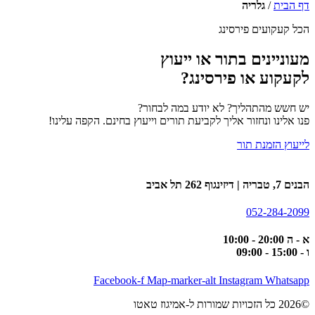
דף הבית
/
גלריה
הכל
קעקועים
פירסינג
מעוניינים בתור או ייעוץ
לקעקוע או פירסינג?
יש חשש מהתהליך? לא יודע במה לבחור?
פנו אלינו ונחזור אליך לקביעת תורים וייעוץ בחינם. הקפה עלינו!
לייעוץ הזמנת תור
הבנים 7, טבריה | דיזינגוף 262 תל אביב
052-284-2099
א - ה 20:00 - 10:00
ו - 15:00 - 09:00
Facebook-f
Map-marker-alt
Instagram
Whatsapp
©2026 כל הזכויות שמורות ל-אמיגוז טאטו