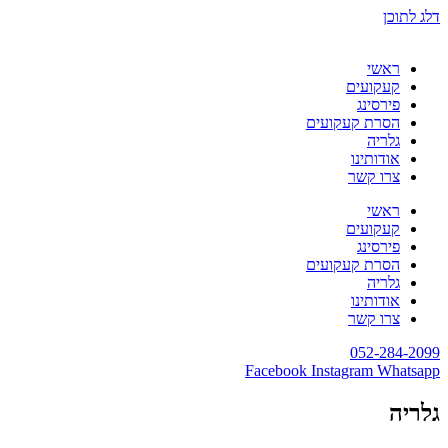
דלג לתוכן
ראשי
קעקועים
פירסינג
הסרת קעקועים
גלריה
אודותינו
צרו קשר
ראשי
קעקועים
פירסינג
הסרת קעקועים
גלריה
אודותינו
צרו קשר
052-284-2099
Facebook
Instagram
Whatsapp
גלריה